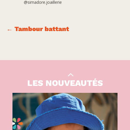
@simadore.joaillerie
←
Tambour battant
Le Kiwi
|
CULTURE
LES NOUVEAUTÉS