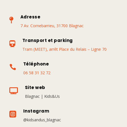
Adresse

7 Av. Cornebarrieu, 31700 Blagnac
Transport et parking

Tram (MEET), arrêt Place du Relais – Ligne 70
Téléphone

06 58 31 32 72
Site web

Blagnac | Kids&Us
Instagram

@kidsandus_blagnac