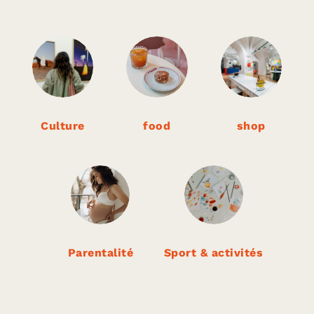
Oh my cooks
|
FOOD
Culture
food
shop
Parentalité
Sport & activités