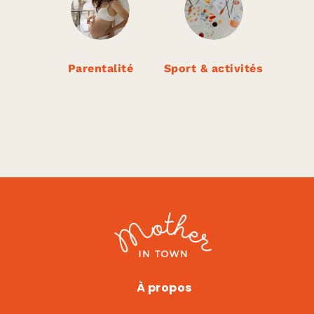
Parentalité
Sport & activités
Mama Shelter
À propos
|
ACTIVITÉS ET SPORT
,
FOOD