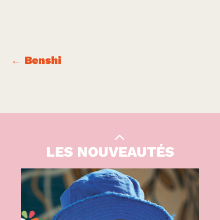
←
Benshi
Le Kiwi
|
CULTURE
LES NOUVEAUTÉS