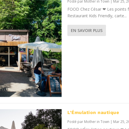
Posté par
Mother in Town
|
Mar 25, 2
FOOD Chez César ❤ Les points fo
Restaurant Kids Friendly, carte...
EN SAVOIR PLUS
L’Émulation nautique
Posté par
Mother in Town
|
Mar 25, 2