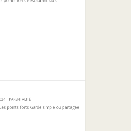
 points forts Restaurant kid’s
024
|
PARENTALITÉ
s points forts Garde simple ou partagée