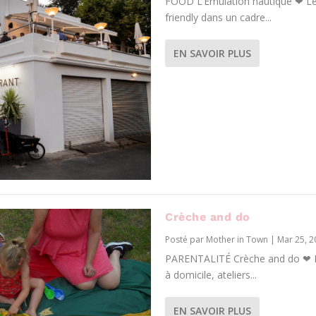
FOOD L’Émulation nautique ❤ Les
friendly dans un cadre...
EN SAVOIR PLUS
Crèche and do
Posté par
Mother in Town
|
Mar 25, 2
PARENTALITÉ Crèche and do ❤ Le
à domicile, ateliers...
EN SAVOIR PLUS