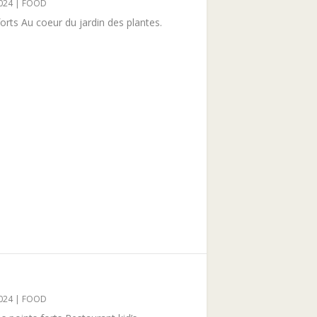
024
|
FOOD
rts Au coeur du jardin des plantes.
024
|
FOOD