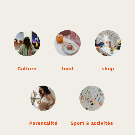
Oh my cooks
|
FOOD
Culture
food
shop
Parentalité
Sport & activités