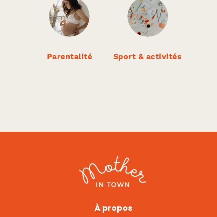
Parentalité
Sport & activités
Mama Shelter
À propos