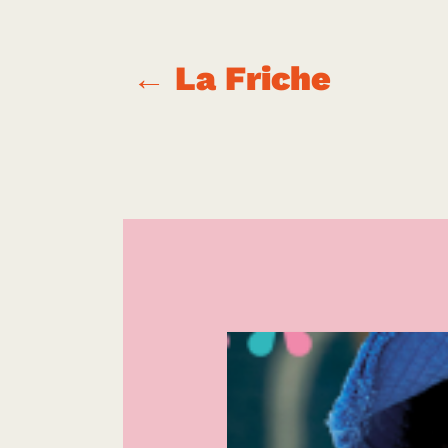
←
La Friche
Le Kiwi
|
CULTURE