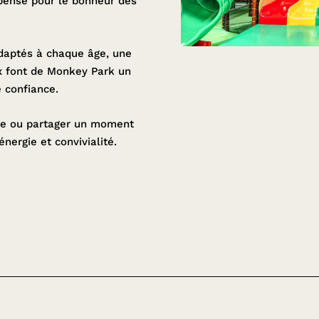
 pensé pour le bonheur des
adaptés à chaque âge, une
x font de Monkey Park un
 confiance.
ire ou partager un moment
nergie et convivialité.