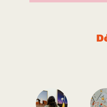
D
Oh my cooks
|
FOOD