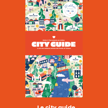
Le Kiwi
|
CULTURE
Le city guide