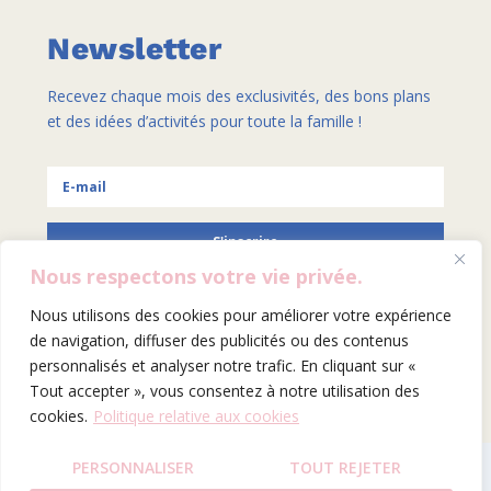
Newsletter
Recevez chaque mois des exclusivités, des bons plans
et des idées d’activités pour toute la famille !
S'inscrire
Nous respectons votre vie privée.
Nous utilisons des cookies pour améliorer votre expérience
de navigation, diffuser des publicités ou des contenus
SITE BY HELENA GALLAIS
personnalisés et analyser notre trafic. En cliquant sur «
Tout accepter », vous consentez à notre utilisation des
cookies.
Politique relative aux cookies
PERSONNALISER
TOUT REJETER