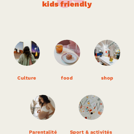
kids friendly
Oh my cooks
|
FOOD
Culture
food
shop
Parentalité
Sport & activités